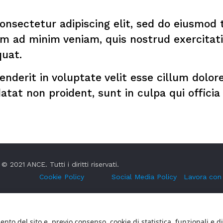
onsectetur adipiscing elit, sed do eiusmod 
m ad minim veniam, quis nostrud exercitati
uat.
enderit in voluptate velit esse cillum dolore
tat non proident, sunt in culpa qui officia
© 2021 ANCE. Tutti i diritti riservati.
Cookie Policy
Social Media Policy
Lavora con
nto del sito e, previo consenso, cookie di statistica, funzionali e d